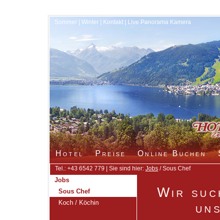
Sommer
|
Winter
|
Kontakt
|
Live Panorama Kamera
Hotel
Preise
Online Buchen
Tel.: +43 6542 779 | Sie sind hier:
Jobs
/ Sous Chef
Jobs
Wir suc
Sous Chef
Koch / Köchin
un