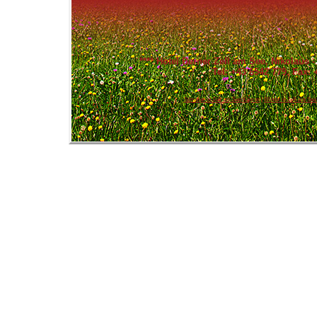
****
Hotel Berner Zell am See
, Nikolaus 
Tel: +43 6542 779, Fax: 
Sommer in Zell am See Kaprun
|
Winter in Zell am See