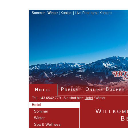
Sommer
|
Winter
|
Kontakt
|
Live Panorama Kamera
Preise
Online Buchen
Hotel
Tel.: +43 6542 779 | Sie sind hier:
Hotel
/ Winter
Hotel
Willkom
Sommer
B
Winter
Spa & Wellness