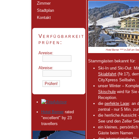
Zimmer
Stadtplan
Kontakt
Verfügbarkeit
prüfen:
Hotel Berner **** in Zell am Se
Anreise:
Stammgästen bekannt für:
Abreise:
Ski-In und Ski-Out: M
Skiabfahrt
(Nr.17), dem
CityXpress Seilbahn.
unser Winter – Komple
Skischule
wird für Sie 
Reception.
die
perfekte Lage
: an 
zentral - nur 5 Min. 
Hotel Berner
rated
die herrliche Aussicht
"excellent" by 23
See und den Zeller Se
travellers
ein kleines, persönlich
Gäste beim Namen
den internationalen Flai