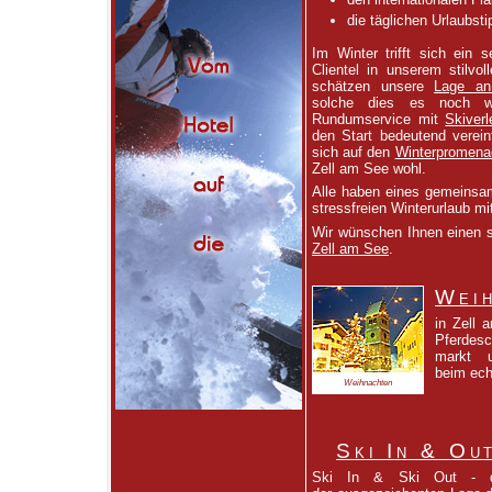
die täglichen Urlaubsti
Im Winter trifft sich ein s
Clientel in unserem stilvol
schätzen unsere
Lage an
solche dies es noch w
Rundumservice mit
Skiverl
den Start bedeutend verein
sich auf den
Winterpromena
Zell am See wohl.
Alle haben eines gemeinsam
stressfreien Winterurlaub mi
Wir wünschen Ihnen einen 
Zell am See
.
Wei
in Zell 
Pferdesc
markt u
beim ech
Weihnachten
Ski In & Ou
Ski In & Ski Out - 