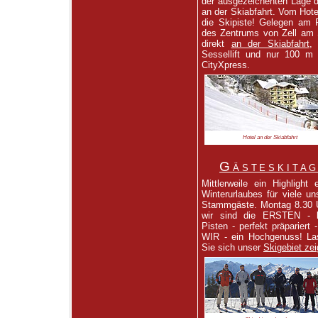
der ausgezeichenten Lage d
an der Skiabfahrt. Vom Hote
die Skipiste! Gelegen am
des Zentrums von Zell am
direkt
an der Skiabfahrt
,
Sessellift und nur 100 m
CityXpress.
Hotel an der Skiabfahrt
Gästeskita
Mittlerweile ein Highlight 
Winterurlaubes für viele un
Stammgäste. Montag 8.30 
wir sind die ERSTEN - l
Pisten - perfekt präpariert 
WIR - ein Hochgenuss! La
Sie sich unser
Skigebiet ze