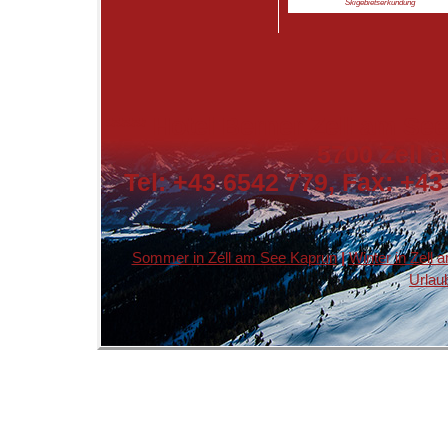
Skigebietserkundung
****
Hotel Berner Zell am See
5700 Zell a
Tel: +43 6542 779, Fax: +43
Sommer in Zell am See Kaprun
|
Winter in Zell
Urlau