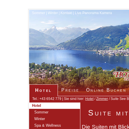
Sommer
|
Winter
|
Kontakt
|
Live Panorama Kamera
Preise
Online Buchen
Hotel
Tel.: +43 6542 779 | Sie sind hier:
Hotel
/
Zimmer
/ Suite See B
Hotel
Suite mi
Sommer
Winter
Spa & Wellness
Die Suiten mit Bli