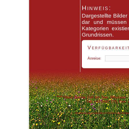
Hinweis:
Dargestellte Bilde
dar und müssen n
Kategorien existi
Grundrissen.
Verfügbarkeit
Anreise:
****
Hotel Berner Zell am See
, Nikolaus 
Tel: +43 6542 779, Fax: 
Sommer in Zell am See Kaprun
|
Winter in Zell am See