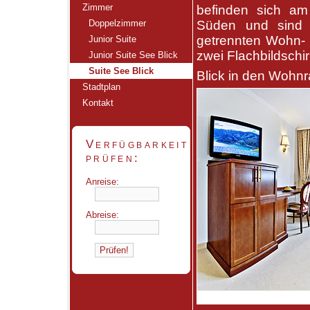
Zimmer
befinden sich am
Doppelzimmer
Süden und sind N
getrennten Wohn- 
Junior Suite
zwei Flachbildschi
Junior Suite See Blick
Suite See Blick
Blick in den Wohn
Stadtplan
Kontakt
Verfügbarkeit
prüfen:
Anreise:
Abreise: