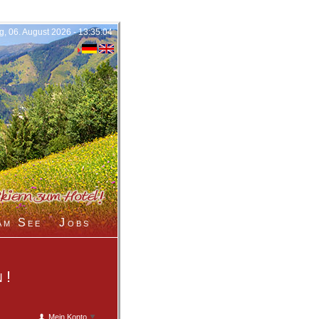
, 06. August 2026 - 13:35:04
am See
Jobs
n!
u
Mein Konto