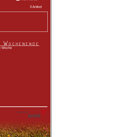
0 Artikel
s Wochenende
de Woche