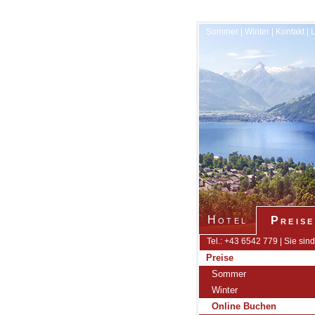
Sommer
|
Winter
|
Kontakt
|
Hotel
Preise
Tel.: +43 6542 779 | Sie sind
Preise
Sommer
Winter
Online Buchen