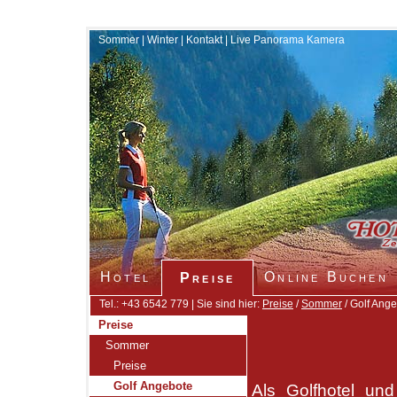
Sommer
|
Winter
|
Kontakt
|
Live Panorama Kamera
Hotel
Online Buchen
Preise
Tel.: +43 6542 779 | Sie sind hier:
Preise
/
Sommer
/ Golf Ang
Preise
Sommer
Preise
Golf Angebote
Als Golfhotel un