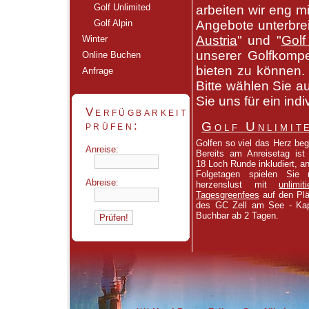
Golf Unlimited
arbeiten wir eng 
Golf Alpin
Angebote unterbreit
Austria
" und "
Golf
Winter
unserer Golfkomp
Online Buchen
bieten zu können. 
Anfrage
Bitte wählen Sie a
Sie uns für ein ind
Verfügbarkeit
prüfen:
Golf Unlimit
Golfen so viel das Herz beg
Anreise:
Bereits am Anreisetag ist
18 Loch Runde inkludiert, a
Folgetagen spielen Sie 
Abreise:
herzenslust mit
unlimiti
Tagesgreenfees
auf den Pl
des GC Zell am See - Kap
Buchbar ab 2 Tagen.