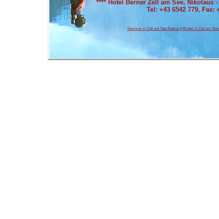
****
Hotel Berner Zell am See
, Nikolaus 
Tel: +43 6542 779, Fax: 
Sommer in Zell am See Kaprun
|
Winter in Zell am See